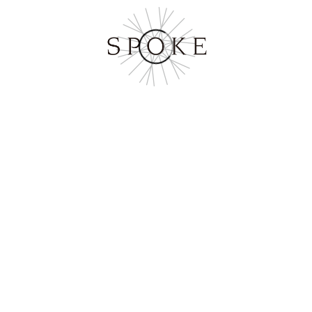
ADD TO MY LIST
2021/10/01
オンワードマルシェ 2022おせちカタログ
FOOD
#写真
#カタログ
cliant オンワード樫山
production
Fly Inc.
photographer 菅野 祐二
「おしゃれを楽しむように、食べるものにもこだわりたい」をテーマ
に日本各地の逸品を取り揃えるグルメECサイト「
オンワードマルシ
ェ
」
2019年から販売開始したおせちの通販カタログを引き続き弊社で撮影
しました。